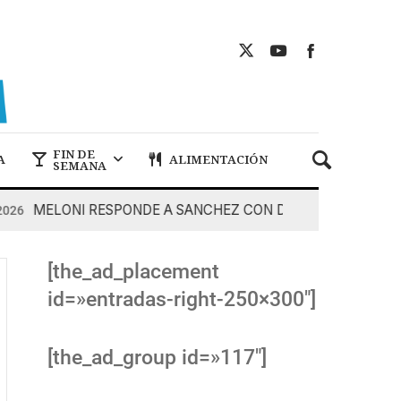
FIN DE
A
ALIMENTACIÓN
SEMANA
MELONI RESPONDE A SANCHEZ CON DUREZA
7 De Ago
[the_ad_placement
id=»entradas-right-250×300″]
[the_ad_group id=»117″]