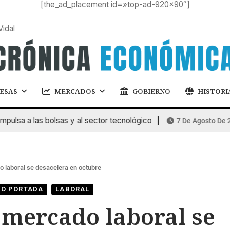
[the_ad_placement id=»top-ad-920×90″]
Vidal
ESAS
MERCADOS
GOBIERNO
HISTORI
sa a las bolsas y al sector tecnológico
7 De Agosto De 2026
laboral se desacelera en octubre
DO PORTADA
LABORAL
mercado laboral se