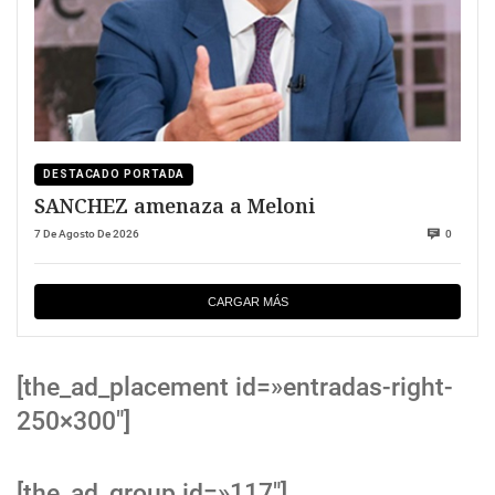
DESTACADO PORTADA
SANCHEZ amenaza a Meloni
7 De Agosto De 2026
0
CARGAR MÁS
[the_ad_placement id=»entradas-right-
250×300″]
[the_ad_group id=»117″]