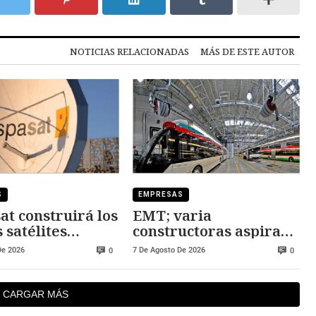
NOTICIAS RELACIONADAS
MÁS DE ESTE AUTOR
S
EMPRESAS
at construirá los
EMT; varia
 satélites
constructoras aspiran
eos
al nuevo centro de
De 2026
7 De Agosto De 2026
0
0
operaciones
CARGAR MÁS