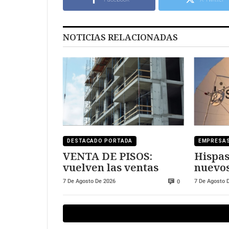
NOTICIAS RELACIONADAS
DESTACADO PORTADA
EMPRESA
VENTA DE PISOS:
Hispas
vuelven las ventas
nuevos
europ
7 De Agosto De 2026
7 De Agosto 
0