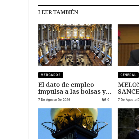
LEER TAMBIÉN
MERCADOS
GENERAL
El dato de empleo
MELON
impulsa a las bolsas y
SANCHEZ
al sector tecnológico
DURE
7 De Agosto De 2026
7 De Agosto 
0