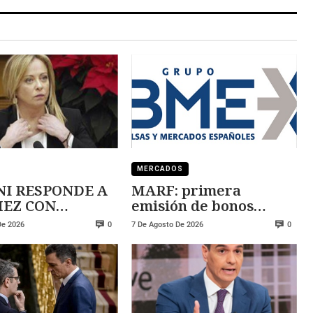
MERCADOS
I RESPONDE A
MARF: primera
 CON
emisión de bonos
ZA
convertibles
De 2026
7 De Agosto De 2026
0
0