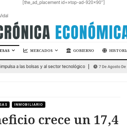
[the_ad_placement id=»top-ad-920×90″]
Vidal
ESAS
MERCADOS
GOBIERNO
HISTORI
sa a las bolsas y al sector tecnológico
7 De Agosto De 2026
SAS
INMOBILIARIO
eficio crece un 17,4