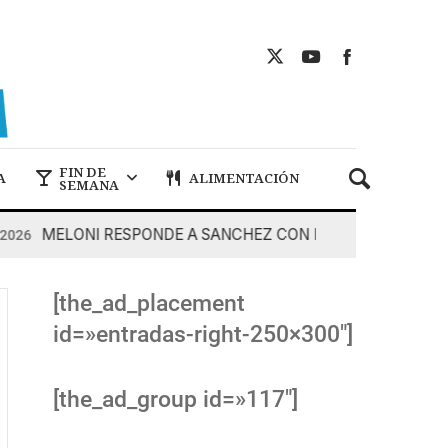
FIN DE
A
ALIMENTACIÓN
SEMANA
MELONI RESPONDE A SANCHEZ CON DUREZA
7 De Ago
[the_ad_placement
id=»entradas-right-250×300″]
[the_ad_group id=»117″]