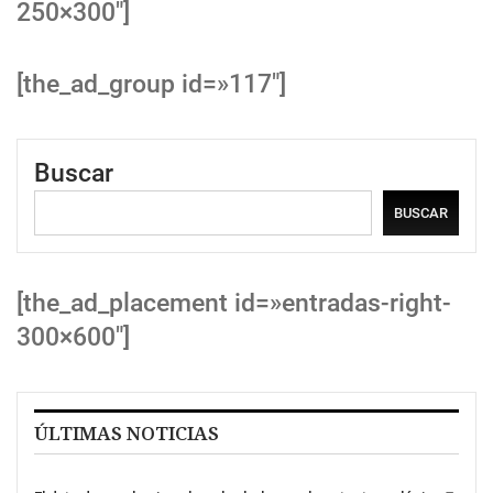
250×300″]
[the_ad_group id=»117″]
Buscar
BUSCAR
[the_ad_placement id=»entradas-right-
300×600″]
ÚLTIMAS NOTICIAS