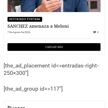
DESTACADO PORTADA
SANCHEZ amenaza a Meloni
7 De Agosto De 2026
0
CARGAR MÁS
[the_ad_placement id=»entradas-right-
250×300″]
[the_ad_group id=»117″]