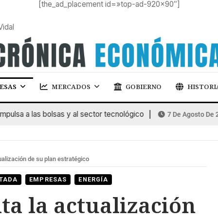
[the_ad_placement id=»top-ad-920×90″]
Vidal
ESAS
MERCADOS
GOBIERNO
HISTORI
sa a las bolsas y al sector tecnológico
7 De Agosto De 2026
alización de su plan estratégico
TADA
EMPRESAS
ENERGÍA
ta la actualización