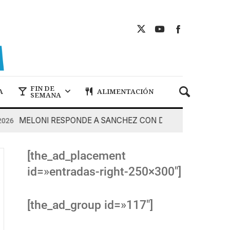
FIN DE
A
ALIMENTACIÓN
SEMANA
MELONI RESPONDE A SANCHEZ CON DUREZA
7 De Ago
[the_ad_placement
id=»entradas-right-250×300″]
[the_ad_group id=»117″]