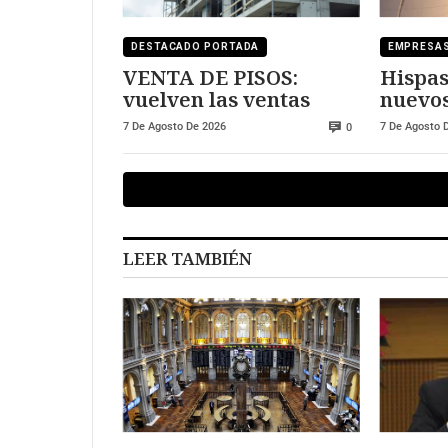
DESTACADO PORTADA
EMPRESA
VENTA DE PISOS:
Hispas
vuelven las ventas
nuevos
europ
7 De Agosto De 2026
7 De Agosto 
0
LEER TAMBIÉN