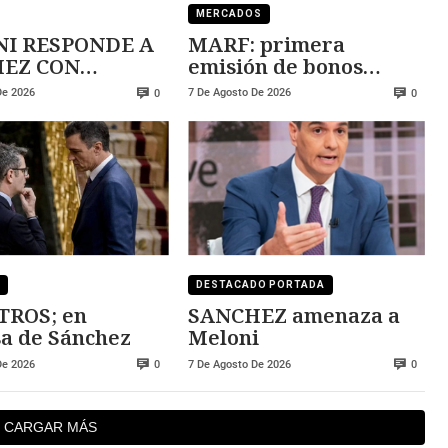
MERCADOS
I RESPONDE A
MARF: primera
 CON
emisión de bonos
ZA
convertibles
De 2026
7 De Agosto De 2026
0
0
DESTACADO PORTADA
TROS; en
SANCHEZ amenaza a
a de Sánchez
Meloni
De 2026
7 De Agosto De 2026
0
0
CARGAR MÁS