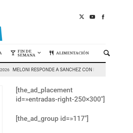
FIN DE
A
ALIMENTACIÓN
SEMANA
MELONI RESPONDE A SANCHEZ CON DUREZA
7 De Ago
[the_ad_placement
id=»entradas-right-250×300″]
[the_ad_group id=»117″]