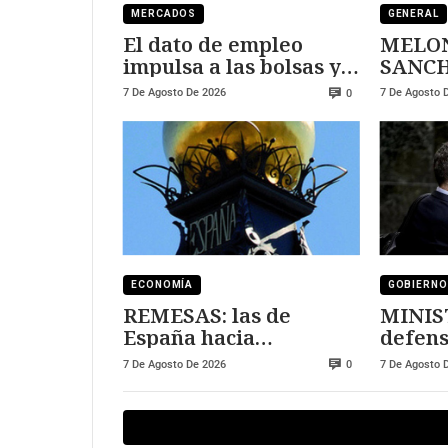
MERCADOS
GENERAL
El dato de empleo
MELON
impulsa a las bolsas y
SANCHEZ
al sector tecnológico
DURE
7 De Agosto De 2026
7 De Agosto 
0
ECONOMÍA
GOBIERNO
REMESAS: las de
MINIS
España hacia
defens
Marruecos se han
7 De Agosto De 2026
7 De Agosto 
0
triplicado