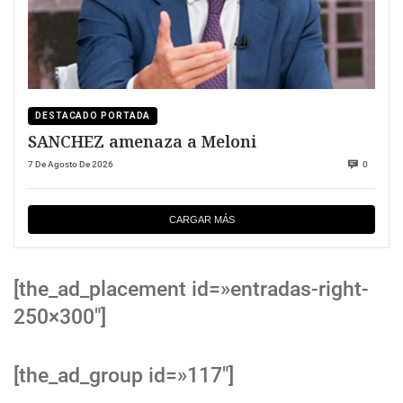
DESTACADO PORTADA
SANCHEZ amenaza a Meloni
7 De Agosto De 2026
0
CARGAR MÁS
[the_ad_placement id=»entradas-right-
250×300″]
[the_ad_group id=»117″]