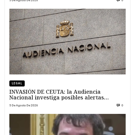
5 De Agosto De 2026
0
LEGAL
INVASIÓN DE CEUTA: la Audiencia
Nacional investiga posibles alertas
previas
5 De Agosto De 2026
0