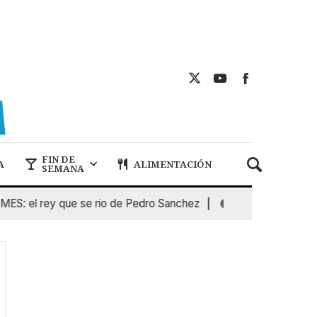
FIN DE
A
ALIMENTACIÓN
SEMANA
el rey que se rio de Pedro Sanchez
I
5 De Agosto De 2026