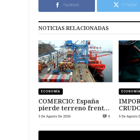
Facebook
X Twitter
NOTICIAS RELACIONADAS
ECONOMÍA
ECONOMÍ
COMERCIO: España
IMPOR
pierde terreno frente
CRUDO
a Marruecos
crecie
5 De Agosto De 2026
5 De Agosto 
0