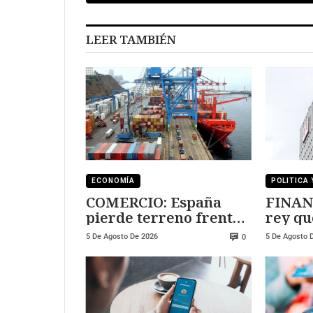
LEER TAMBIÉN
ECONOMÍA
POLITICA 
COMERCIO: España
FINAN
pierde terreno frente
rey qu
a Marruecos
Sanch
5 De Agosto De 2026
5 De Agosto 
0