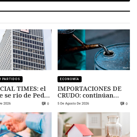
Y PARTIDOS
ECONOMÍA
CIAL TIMES: el
IMPORTACIONES DE
e se rio de Pedro
CRUDO: continúan
ez
creciendo
De 2026
5 De Agosto De 2026
0
0