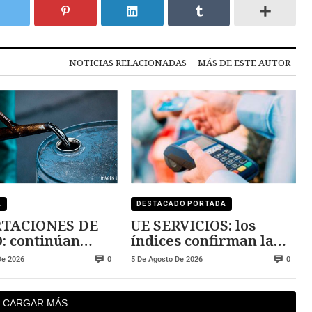
NOTICIAS RELACIONADAS
MÁS DE ESTE AUTOR
A
DESTACADO PORTADA
TACIONES DE
UE SERVICIOS: los
: continúan
índices confirman la
ndo
expansión
De 2026
5 De Agosto De 2026
0
0
CARGAR MÁS