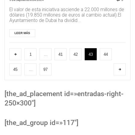
El valor de esta iniciativa asciende a 22.000 millones de
dólares (19.850 millones de euros al cambio actual).El
Ayuntamiento de Dubai ha dividid...
LEER MÁS
1
…
41
42
43
44
45
…
97
[the_ad_placement id=»entradas-right-
250×300″]
[the_ad_group id=»117″]