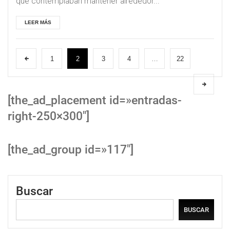
que contemplaban mantener alrededor...
LEER MÁS
1
2
3
4
…
22
[the_ad_placement id=»entradas-
right-250×300″]
[the_ad_group id=»117″]
Buscar
BUSCAR