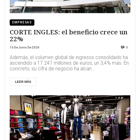
EMPRESAS
CORTE INGLES: el beneficio crece un
22%
15 De Junio De 2026
0
Además, el volumen global de ingresos consolidado ha
ascendido a 17.247 millones de euros, un 3,4% más. En
concreto, su cifra de negocio ha alcan...
LEER MÁS