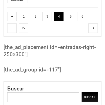
1
2
3
4
5
6
…
22
[the_ad_placement id=»entradas-right-
250×300″]
[the_ad_group id=»117″]
Buscar
BUSCAR