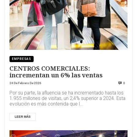
EMPRESAS
CENTROS COMERCIALES:
incrementan un 6% las ventas
24 De Febrero De 2026
0
Por su parte, la afluencia se ha incrementado hasta los
1.955 millones de visitas, un 2,4% superior a 2024. Esta
evolución es más contenida que l...
LEER MÁS