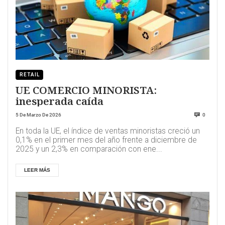
RETAIL
UE COMERCIO MINORISTA:
inesperada caída
5 De Marzo De 2026
0
En toda la UE, el índice de ventas minoristas creció un
0,1% en el primer mes del año frente a diciembre de
2025 y un 2,3% en comparación con ene...
LEER MÁS