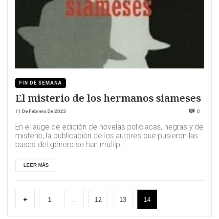
FIN DE SEMANA
El misterio de los hermanos siameses
11 De Febrero De 2023
0
En el auge de edición de novelas policiacas, negras y de
misterio, la publicación de los autores que pusieron las
bases del género se han multipl...
LEER MÁS
1
…
12
13
14