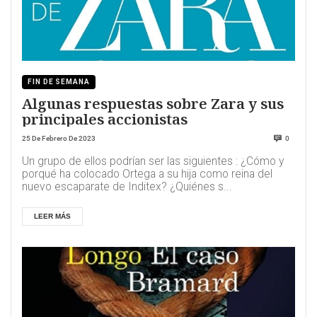
FIN DE SEMANA
Algunas respuestas sobre Zara y sus
principales accionistas
25 De Febrero De 2023
0
Un grupo de ellos podrían ser las siguientes : ¿Cómo y
porqué ha colocado Ortega a su hija como reina del
nuevo escaparate de Inditex? ¿Quiénes s...
LEER MÁS