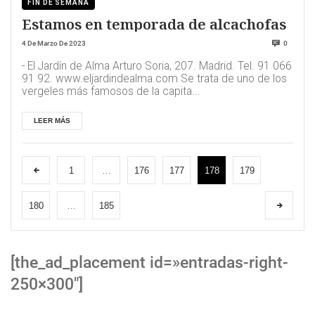
FIN DE SEMANA
Estamos en temporada de alcachofas
4 De Marzo De 2023
0
- El Jardín de Alma Arturo Soria, 207. Madrid. Tel. 91 066
91 92. www.eljardindealma.com Se trata de uno de los
vergeles más famosos de la capita...
LEER MÁS
1
…
176
177
178
179
180
…
185
[the_ad_placement id=»entradas-right-
250×300″]