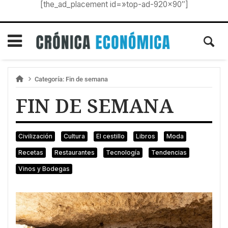
[the_ad_placement id=»top-ad-920×90″]
Categoría:
Fin de semana
FIN DE SEMANA
Civilización
Cultura
El cestillo
Libros
Moda
Recetas
Restaurantes
Tecnología
Tendencias
Vinos y Bodegas