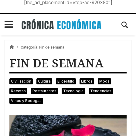
[the_ad_placement id=»top-ad-920×90″]
Categoría:
Fin de semana
FIN DE SEMANA
Civilización
Cultura
El cestillo
Libros
Moda
Recetas
Restaurantes
Tecnología
Tendencias
Vinos y Bodegas