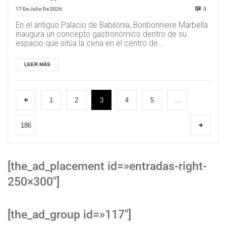
17 De Julio De 2026
0
En el antiguo Palacio de Babilonia, Bonbonniere Marbella
inaugura un concepto gastronómico dentro de su
espacio que sitúa la cena en el centro de...
LEER MÁS
1
2
3
4
5
…
186
[the_ad_placement id=»entradas-right-
250×300″]
[the_ad_group id=»117″]