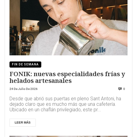
FIN DE SEMANA
FONIK: nuevas especialidades frías y
helados artesanales
24 De Julio De 2026
0
Desde que abrió sus puertas en pleno Sant Antoni, ha
dejado claro que es mucho más que una cafetería.
Ubicado en un chaflán privilegiado, este pr...
LEER MÁS