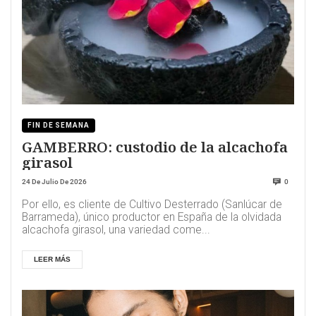
FIN DE SEMANA
GAMBERRO: custodio de la alcachofa
girasol
24 De Julio De 2026
0
Por ello, es cliente de Cultivo Desterrado (Sanlúcar de
Barrameda), único productor en España de la olvidada
alcachofa girasol, una variedad come...
LEER MÁS