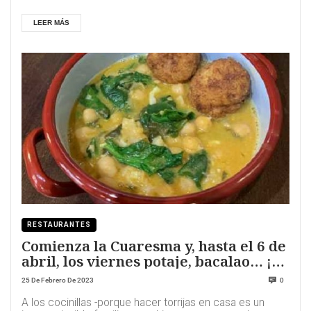
LEER MÁS
RESTAURANTES
Comienza la Cuaresma y, hasta el 6 de
abril, los viernes potaje, bacalao… ¡y
torrijas!
25 De Febrero De 2023
0
A los cocinillas -porque hacer torrijas en casa es un