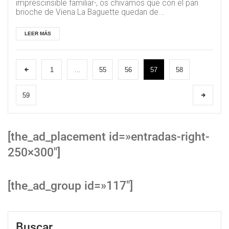
imprescinsible familiar-, os chivamos que con el pan
brioche de Viena La Baguette quedan de...
LEER MÁS
1
…
55
56
57
58
59
[the_ad_placement id=»entradas-right-
250×300″]
[the_ad_group id=»117″]
Buscar