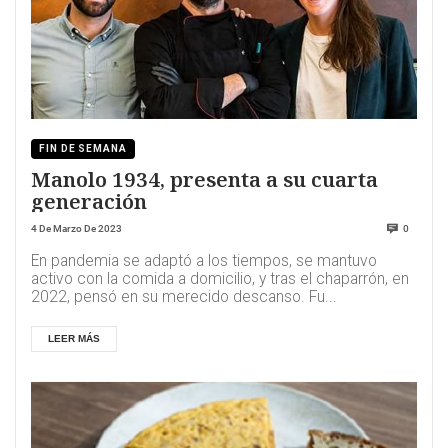
FIN DE SEMANA
Manolo 1934, presenta a su cuarta
generación
4 De Marzo De 2023
0
En pandemia se adaptó a los tiempos, se mantuvo
activo con la comida a domicilio, y tras el chaparrón, en
2022, pensó en su merecido descanso. Fu...
LEER MÁS