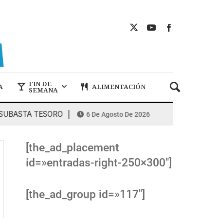
FIN DE
A
ALIMENTACIÓN
SEMANA
BASTA TESORO
COMBUSTIBLES: la esp
6 De Agosto De 2026
[the_ad_placement
id=»entradas-right-250×300″]
[the_ad_group id=»117″]