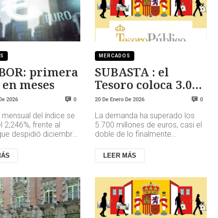
OS
MERCADOS
BOR: primera
SUBASTA : el
 en meses
Tesoro coloca 3.000
M€ bajando la
De 2026
20 De Enero De 2026
0
0
rentabilidad
 mensual del índice se
La demanda ha superado los
el 2,246%, frente al
5.700 millones de euros, casi el
que despidió diciembre,
doble de lo finalmente
 a suponer un alivio
adjudicado en los mercados, lo
hogares que ...
que sigue demostrando el
MÁS
LEER MÁS
interé...