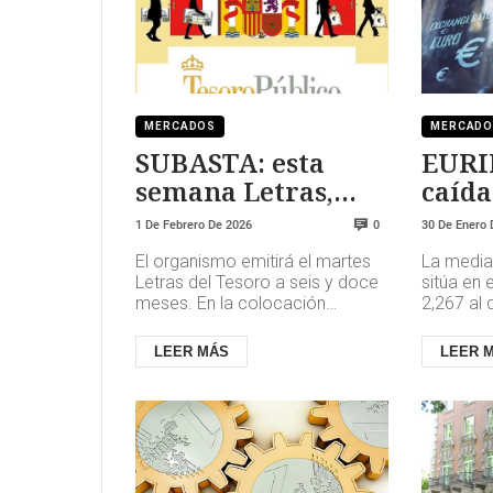
MERCADOS
MERCAD
SUBASTA: esta
EURI
semana Letras,
caída
Bonos y
1 De Febrero De 2026
30 De Enero 
0
Obligaciones del
El organismo emitirá el martes
La media
Estado
Letras del Tesoro a seis y doce
sitúa en 
meses. En la colocación
2,267 al 
anterior, celebrada el 13 enero,
lo que va
las Letras a seis meses r...
para los 
LEER MÁS
LEER 