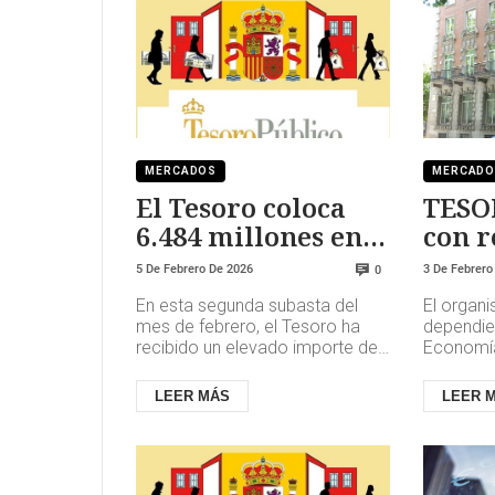
MERCADOS
MERCAD
El Tesoro coloca
TESO
6.484 millones en
con r
deuda a medio y
renta
5 De Febrero De 2026
3 De Febrero
0
largo plazo
En esta segunda subasta del
El organ
mes de febrero, el Tesoro ha
dependien
recibido un elevado importe de
Economía
demanda, 14.231 millones de
primera 
euros, lo que supone más del ...
demanda 
LEER MÁS
LEER 
de ...