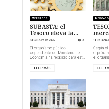
MERCADOS
MERCAD
SUBASTA: el
TESOR
Tesoro eleva la
merc
rentabilidad de las
la re
13 De Enero De 2026
11 De Enero 
0
letras
la de
El organismo público
Según el 
dependiente del Ministerio de
el próxi
Economía ha recibido para esta
el organi
subasta una demanda de
seis y do
10.203,8 millones de euros, que
15, bonos
LEER MÁS
LEER 
no ha ll...