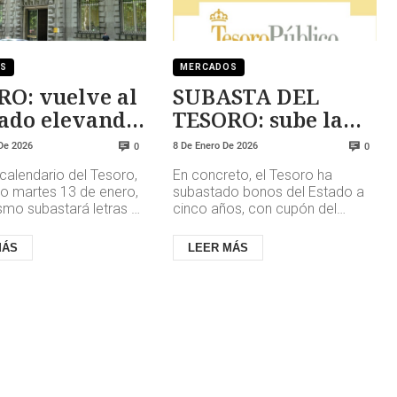
OS
MERCADOS
O: vuelve al
SUBASTA DEL
ado elevando
TESORO: sube la
ntabilidad de
rentabilidad
De 2026
8 De Enero De 2026
0
0
uda
calendario del Tesoro,
En concreto, el Tesoro ha
mo martes 13 de enero,
subastado bonos del Estado a
smo subastará letras a
cinco años, con cupón del
ce meses, y el jueves
2,70% y vencimiento el 31 de
 y obligac...
enero de 2030; obligaciones del
MÁS
LEER MÁS
Est...