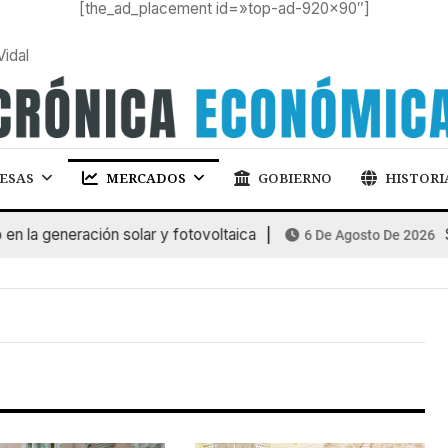
[the_ad_placement id=»top-ad-920×90″]
Vidal
ESAS
MERCADOS
GOBIERNO
HISTORI
la generación solar y fotovoltaica
SU
6 De Agosto De 2026