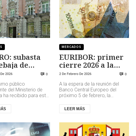
OS
MERCADOS
RO: subasta
EURIBOR: primer
ebaja de
cierre 2026 a la
bilidad
baja
 De 2026
2 De Febrero De 2026
0
0
ismo público
A la espera de la reunión del
te del Ministerio de
Banco Central Europeo del
 ha recibido para esta
próximo 5 de febrero, la
subasta de febrero una
previsión es que no se
de 9.316,83 millones
produzcan grandes
MÁS
LEER MÁS
movimientos en su evolu...