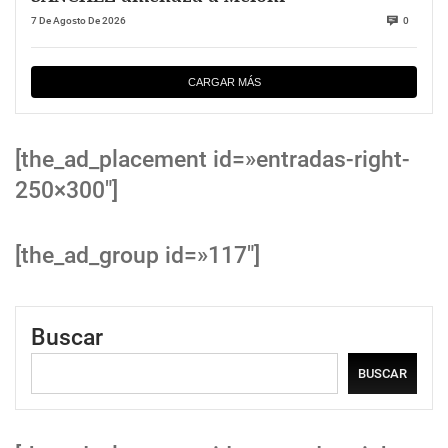
7 De Agosto De 2026
0
CARGAR MÁS
[the_ad_placement id=»entradas-right-
250×300″]
[the_ad_group id=»117″]
Buscar
BUSCAR