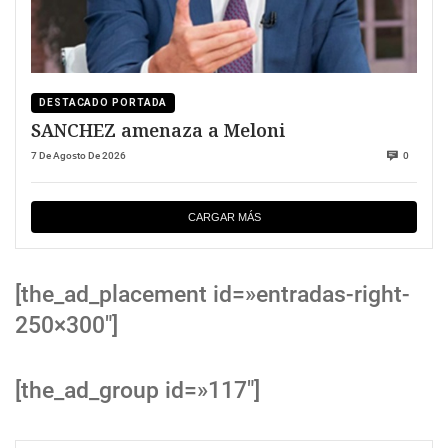
DESTACADO PORTADA
SANCHEZ amenaza a Meloni
7 De Agosto De 2026
0
CARGAR MÁS
[the_ad_placement id=»entradas-right-
250×300″]
[the_ad_group id=»117″]