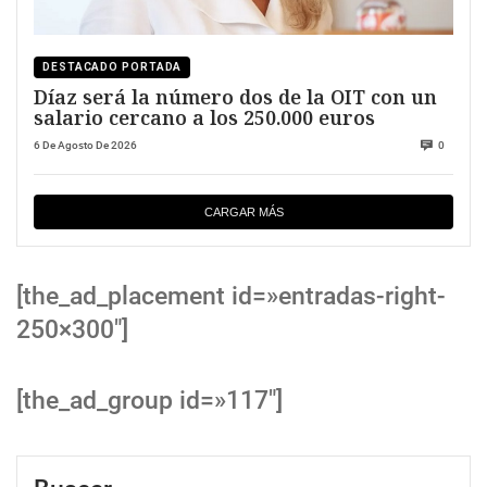
DESTACADO PORTADA
Díaz será la número dos de la OIT con un
salario cercano a los 250.000 euros
6 De Agosto De 2026
0
CARGAR MÁS
[the_ad_placement id=»entradas-right-
250×300″]
[the_ad_group id=»117″]