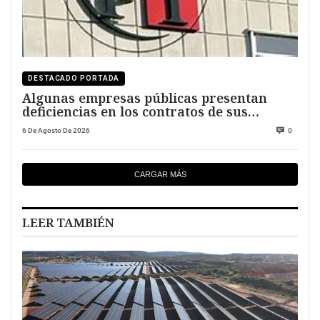
DESTACADO PORTADA
Algunas empresas públicas presentan
deficiencias en los contratos de sus
directivos
6 De Agosto De 2026
0
CARGAR MÁS
LEER TAMBIÉN