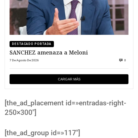
DESTACADO PORTADA
SANCHEZ amenaza a Meloni
7 De Agosto De 2026
0
CARGAR MÁS
[the_ad_placement id=»entradas-right-
250×300″]
[the_ad_group id=»117″]