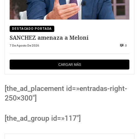
DESTACADO PORTADA
SANCHEZ amenaza a Meloni
7 De Agosto De 2026
0
CARGAR MÁS
[the_ad_placement id=»entradas-right-
250×300″]
[the_ad_group id=»117″]