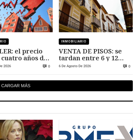
ARIO
INMOBILIARIO
ER: el precio
VENTA DE PISOS: se
cuatro años de
tardan entre 6 y 12
s
meses en cerrar una
De 2026
6 De Agosto De 2026
0
0
CARGAR MÁS