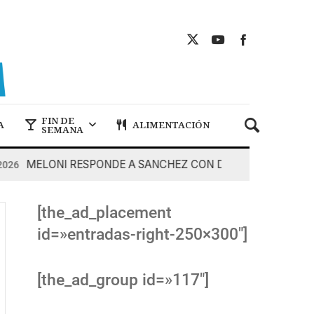
FIN DE
A
ALIMENTACIÓN
SEMANA
MELONI RESPONDE A SANCHEZ CON DUREZA
7 De Agos
[the_ad_placement
id=»entradas-right-250×300″]
[the_ad_group id=»117″]