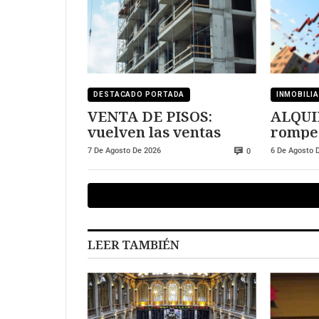
DESTACADO PORTADA
INMOBILI
VENTA DE PISOS:
ALQUIL
vuelven las ventas
rompe 
subida
7 De Agosto De 2026
6 De Agosto 
0
LEER TAMBIÉN