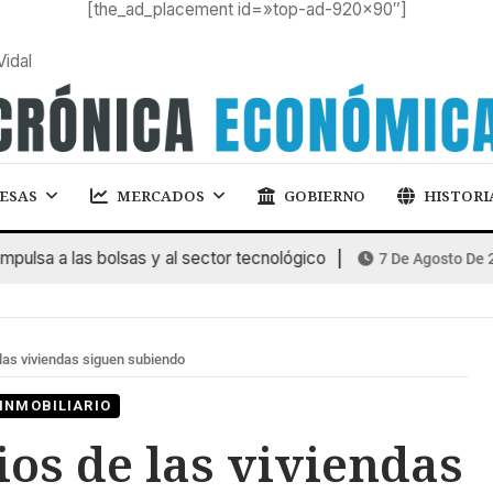
[the_ad_placement id=»top-ad-920×90″]
Vidal
ESAS
MERCADOS
GOBIERNO
HISTORI
a a las bolsas y al sector tecnológico
7 De Agosto De 2026
 las viviendas siguen subiendo
INMOBILIARIO
ios de las viviendas