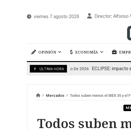
Director: Alfonso 
viernes 7 agosto 2026
OPINIÓN
ECONOMÍA
EMPR
ECLIPSE: impacto en la g
6 De Agosto De 2026
ÚLTIMA HORA
Mercados
Todos suben menos el IBEX 35 y el 
M
Todos suben me