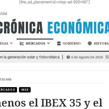
[the_ad_placement id=»top-ad-920×90″]
Vidal
ESAS
MERCADOS
GOBIERNO
HISTORI
eneración solar y fotovoltaica
SUBAS
6 De Agosto De 2026
FTSE MIB
ERCADOS
IBEX
nos el IBEX 35 y el