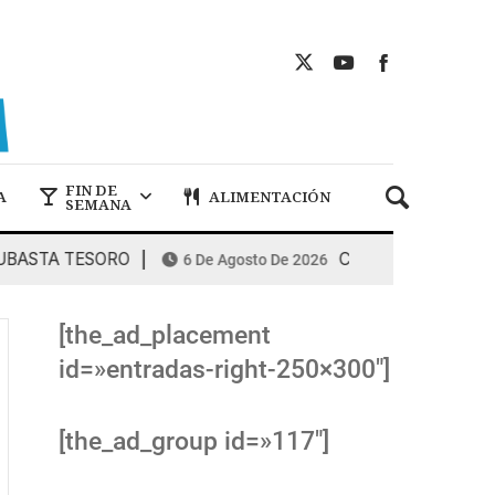
FIN DE
A
ALIMENTACIÓN
SEMANA
TA TESORO
COMBUSTIBLES: la espiral
6 De Agosto De 2026
[the_ad_placement
id=»entradas-right-250×300″]
[the_ad_group id=»117″]