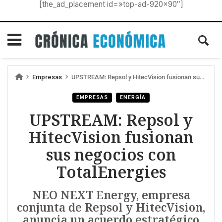
[the_ad_placement id=»top-ad-920×90″]
Empresas
UPSTREAM: Repsol y HitecVision fusionan sus negocios con TotalEnergies
EMPRESAS
ENERGÍA
UPSTREAM: Repsol y
HitecVision fusionan
sus negocios con
TotalEnergies
NEO NEXT Energy, empresa
conjunta de Repsol y HitecVision,
anuncia un acuerdo estratégico