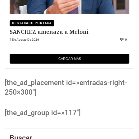
DESTACADO PORTADA
SANCHEZ amenaza a Meloni
7 De Agosto De 2026
0
CARGAR MÁS
[the_ad_placement id=»entradas-right-
250×300″]
[the_ad_group id=»117″]
Buscar