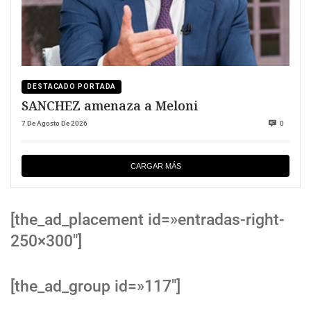
DESTACADO PORTADA
SANCHEZ amenaza a Meloni
7 De Agosto De 2026
0
CARGAR MÁS
[the_ad_placement id=»entradas-right-
250×300″]
[the_ad_group id=»117″]