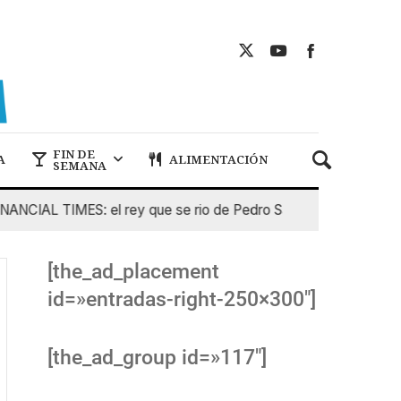
FIN DE
A
ALIMENTACIÓN
SEMANA
IAL TIMES: el rey que se rio de Pedro Sanchez
5 De Agost
[the_ad_placement
id=»entradas-right-250×300″]
[the_ad_group id=»117″]