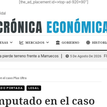
[the_ad_placement id=»top-ad-920×90″]
idal
ESAS
MERCADOS
GOBIERNO
HISTORI
e terreno frente a Marruecos
FINANC
5 De Agosto De 2026
 el caso Plus Ultra
ADO PORTADA
LEGAL
putado en el caso