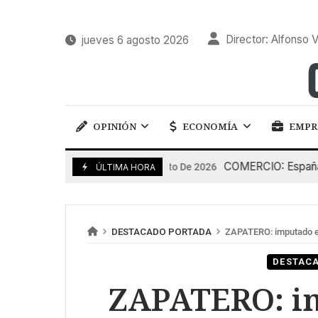
Director: Alfonso V
jueves 6 agosto 2026
OPINIÓN
ECONOMÍA
EMPR
COMERCIO: España pierd
5 De Agosto De 2026
ÚLTIMA HORA
DESTACADO PORTADA
ZAPATERO: imputado en
DESTAC
ZAPATERO: im