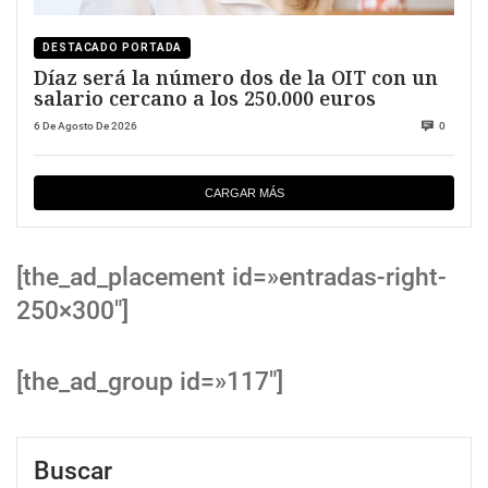
DESTACADO PORTADA
Díaz será la número dos de la OIT con un
salario cercano a los 250.000 euros
6 De Agosto De 2026
0
CARGAR MÁS
[the_ad_placement id=»entradas-right-
250×300″]
[the_ad_group id=»117″]
Buscar