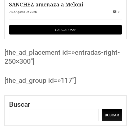
SANCHEZ amenaza a Meloni
7 De Agosto De 2026
0
CARGAR MÁS
[the_ad_placement id=»entradas-right-
250×300″]
[the_ad_group id=»117″]
Buscar
BUSCAR