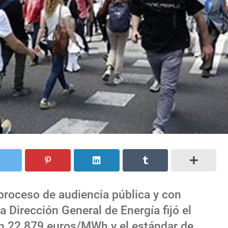
 proceso de audiencia pública y con
a Dirección General de Energía fijó el
en 22.879 euros/MWh y el estándar de