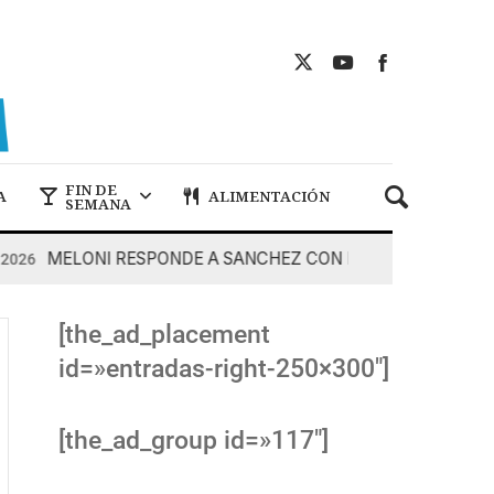
FIN DE
A
ALIMENTACIÓN
SEMANA
MELONI RESPONDE A SANCHEZ CON DUREZA
7 De Ago
[the_ad_placement
id=»entradas-right-250×300″]
[the_ad_group id=»117″]