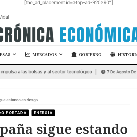
[the_ad_placement id=»top-ad-920×90″]
Vidal
ESAS
MERCADOS
GOBIERNO
HISTORI
sa a las bolsas y al sector tecnológico
7 De Agosto De 2026
ue estando en riesgo
DO PORTADA
ENERGÍA
paña sigue estando