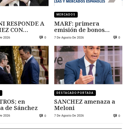
MERCADOS
I RESPONDE A
MARF: primera
 CON
emisión de bonos
ZA
convertibles
De 2026
7 De Agosto De 2026
0
0
DESTACADO PORTADA
TROS; en
SANCHEZ amenaza a
a de Sánchez
Meloni
De 2026
7 De Agosto De 2026
0
0