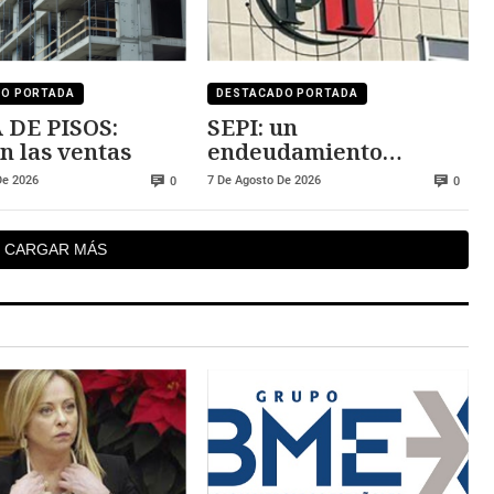
DO PORTADA
DESTACADO PORTADA
 DE PISOS:
SEPI: un
n las ventas
endeudamiento
insostenible
De 2026
7 De Agosto De 2026
0
0
CARGAR MÁS