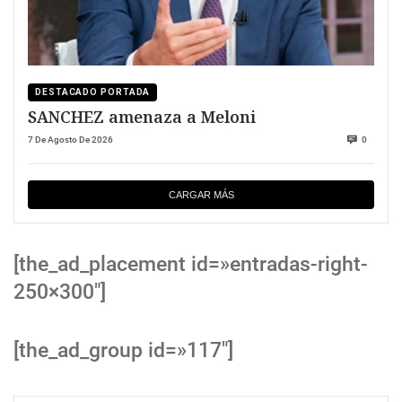
DESTACADO PORTADA
SANCHEZ amenaza a Meloni
7 De Agosto De 2026
0
CARGAR MÁS
[the_ad_placement id=»entradas-right-
250×300″]
[the_ad_group id=»117″]