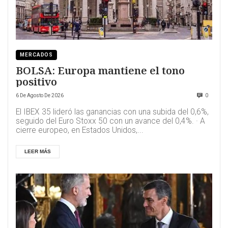
MERCADOS
BOLSA: Europa mantiene el tono
positivo
6 De Agosto De 2026
0
El IBEX 35 lideró las ganancias con una subida del 0,6%,
seguido del Euro Stoxx 50 con un avance del 0,4%. · A
cierre europeo, en Estados Unidos,...
LEER MÁS