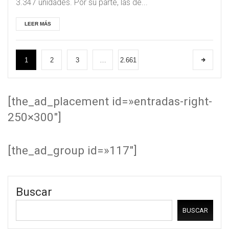
3.347 unidades. Por su parte, las de...
LEER MÁS
1
2
3
…
2.661
[the_ad_placement id=»entradas-right-
250×300″]
[the_ad_group id=»117″]
Buscar
BUSCAR