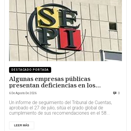
DESTACADO PORTADA
Algunas empresas públicas
presentan deficiencias en los
contratos de sus directivos
6 De Agosto De 2026
0
Un informe de seguimiento del Tribunal de Cuentas,
aprobado el 27 de julio, sitúa el grado global de
cumplimiento de sus recomendaciones en el 58...
LEER MÁS