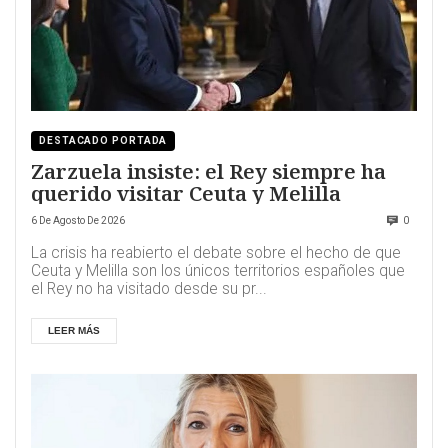
DESTACADO PORTADA
Zarzuela insiste: el Rey siempre ha
querido visitar Ceuta y Melilla
6 De Agosto De 2026
0
La crisis ha reabierto el debate sobre el hecho de que
Ceuta y Melilla son los únicos territorios españoles que
el Rey no ha visitado desde su pr...
LEER MÁS