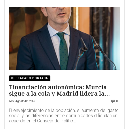
DESTACADO PORTADA
Financiación autonómica: Murcia
sigue a la cola y Madrid lidera la
solidaridad
6 De Agosto De 2026
0
El envejecimiento de la población, el aumento del gasto
social y las diferencias entre comunidades dificultan un
acuerdo en el Consejo de Polític...