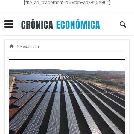
[the_ad_placement id=»top-ad-920×90″]
Redaccion