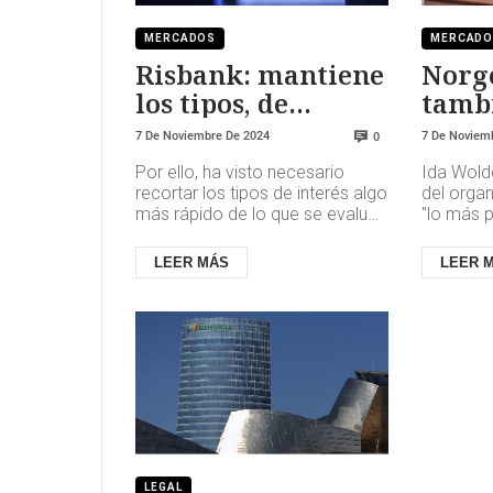
MERCADOS
MERCAD
Risbank: mantiene
Norg
los tipos, de
tamb
momento
los t
7 De Noviembre De 2024
7 De Noviem
0
Por ello, ha visto necesario
Ida Wold
recortar los tipos de interés algo
del orga
más rápido de lo que se evaluó
"lo más p
en septiembre: "Es importante
de interé
en sí mismo que la a...
en el 4,5%
LEER MÁS
LEER 
LEGAL