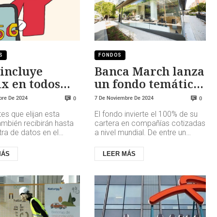
S
FONDOS
incluye
Banca March lanza
ix en todos
un fondo temático
lanes de Fibra
de renta variable
bre De 2024
7 De Noviembre De 2024
0
0
il
tes que elijan esta
El fondo invierte el 100% de su
ambién recibirán hasta
cartera en compañías cotizadas
ra de datos en el
a nivel mundial. De entre un
n esta actualización,
universo de inversión de
ía el acceso a Net...
aproximadamente 3000
MÁS
LEER MÁS
compañí...