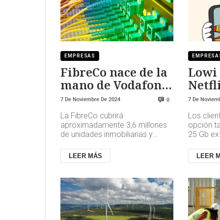
EMPRESAS
EMPRESA
FibreCo nace de la
Lowi 
mano de Vodafone
Netfl
y Telefónica
sus p
7 De Noviembre De 2024
7 De Noviem
0
y Móv
La FibreCo cubrirá
Los clien
aproximadamente 3,6 millones
opción t
de unidades inmobiliarias y
25 Gb ext
permitirá a ambas partes
móvil. Co
maximizar el uso de la red FTTH
Lowi ampl
LEER MÁS
LEER 
actual, así ...