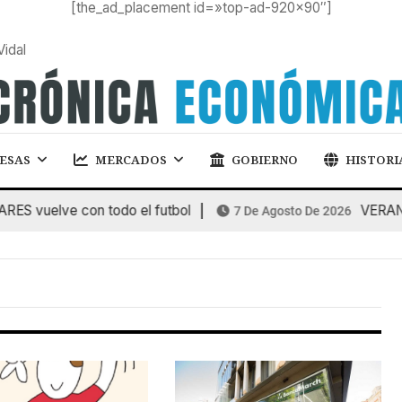
[the_ad_placement id=»top-ad-920×90″]
Vidal
ESAS
MERCADOS
GOBIERNO
HISTORI
 vuelve con todo el futbol
VERANEO
7 De Agosto De 2026