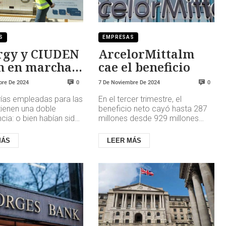
S
EMPRESAS
rgy y CIUDEN
ArcelorMittalm
n en marcha
cae el beneficio
imer proyecto
bre De 2024
7 De Noviembre De 2024
0
0
terías
rías empleadas para las
En el tercer trimestre, el
tienen una doble
beneficio neto cayó hasta 287
ia: o bien habían sido
millones desde 929 millones
as en la fábrica de la
(-69%). Las acciones de la
omovilística de...
acerera suben más de un 5% en
MÁS
LEER MÁS
bol...