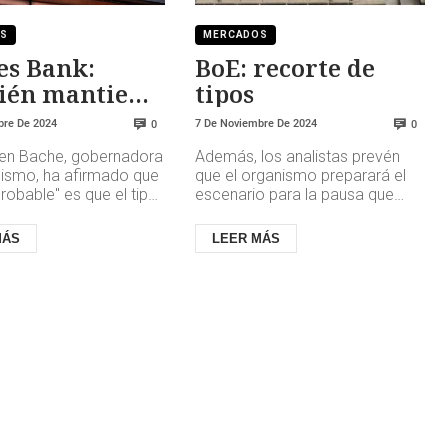
OS
MERCADOS
es Bank:
BoE: recorte de
ién mantiene
tipos
ipos
bre De 2024
7 De Noviembre De 2024
0
0
en Bache, gobernadora
Además, los analistas prevén
nismo, ha afirmado que
que el organismo preparará el
robable" es que el tipo
escenario para la pausa que
s oficial "se mantenga
hará de nuevo en diciembre.La
 hasta fi...
decisión de mantenerse restr...
MÁS
LEER MÁS