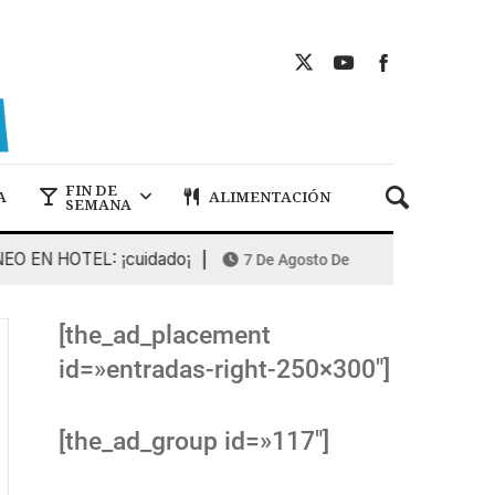
FIN DE
A
ALIMENTACIÓN
SEMANA
 EN HOTEL: ¡cuidado¡
El verano dispa
7 De Agosto De 2026
[the_ad_placement
id=»entradas-right-250×300″]
[the_ad_group id=»117″]