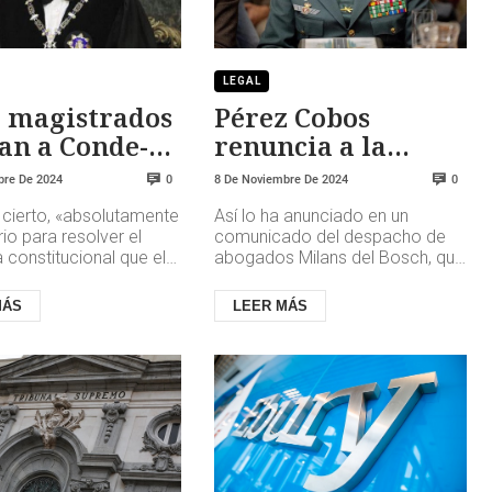
LEGAL
o magistrados
Pérez Cobos
an a Conde-
renuncia a la
ido por
ejecución de su
bre De 2024
8 De Noviembre De 2024
0
0
ipular» la
sentencia
 cierto, «absolutamente
Así lo ha anunciado en un
ina del TC
io para resolver el
comunicado del despacho de
constitucional que el
abogados Milans del Bosch, que
de Vox planteaba,
ostenta la defensa de Pérez de
 como la propia s...
los Cobos en los recursos
MÁS
LEER MÁS
pres...