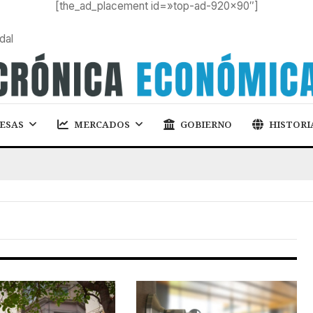
[the_ad_placement id=»top-ad-920×90″]
dal
ESAS
MERCADOS
GOBIERNO
HISTORI