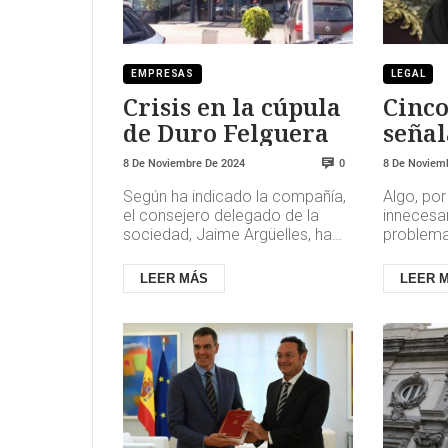
EMPRESAS
LEGAL
Crisis en la cúpula
Cinc
de Duro Felguera
señal
Pump
8 De Noviembre De 2024
8 De Noviem
0
«man
Según ha indicado la compañía,
Algo, por
doctr
el consejero delegado de la
innecesar
sociedad, Jaime Argüelles, ha
problema 
presentado este viernes su
recurso 
renuncia voluntaria de este p...
centrado,
LEER MÁS
LEER 