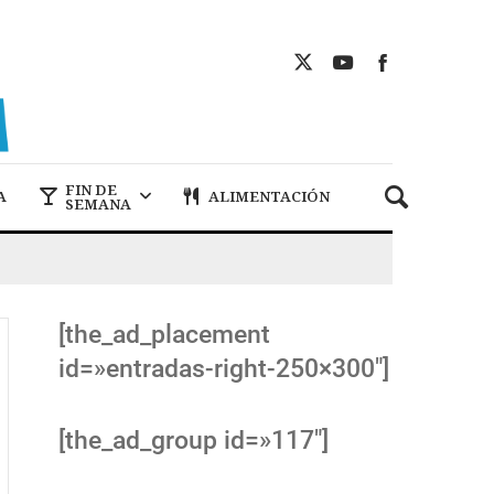
FIN DE
A
ALIMENTACIÓN
SEMANA
[the_ad_placement
id=»entradas-right-250×300″]
[the_ad_group id=»117″]