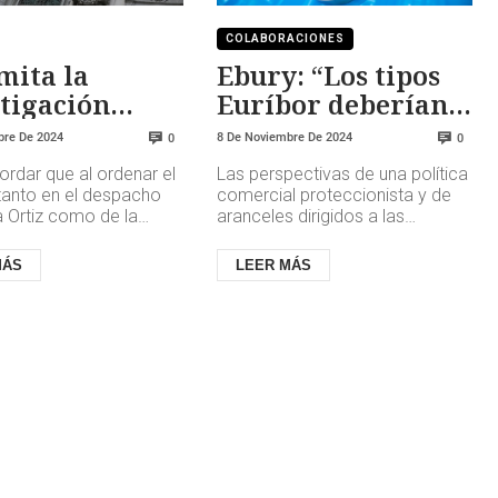
COLABORACIONES
imita la
Ebury: “Los tipos
tigación
Euríbor deberían
 García Ortiz
proseguir su suave
bre De 2024
8 De Noviembre De 2024
0
0
descenso hacia el
rdar que al ordenar el
Las perspectivas de una política
2%”
 tanto en el despacho
comercial proteccionista y de
a Ortiz como de la
aranceles dirigidos a las
fe provincial de Madrid,
exportaciones industriales
íguez, auto...
europeas, en particular las d...
MÁS
LEER MÁS