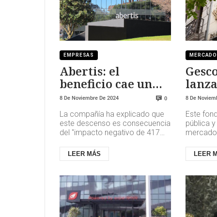
EMPRESAS
MERCAD
Abertis: el
Gesc
beneficio cae un
lanza
70%
gara
8 De Noviembre De 2024
8 De Noviem
0
La compañía ha explicado que
Este fond
este descenso es consecuencia
pública y
del "impacto negativo de 417
mercados
millones de euros" producido
especial
por la nacionalización de su...
la zona eu
LEER MÁS
LEER 