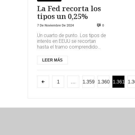
La Fed recorta los
tipos un 0,25%
7 De Noviembre De 2024
0
Un cuarto de punto. Los tipos de
interés en EEUU se recortan
hasta el tramo comprendido
entre el 4,5% y el 4,75%. La
Reserva Federal mantiene la ...
LEER MÁS
1
…
1.359
1.360
1.361
1.3