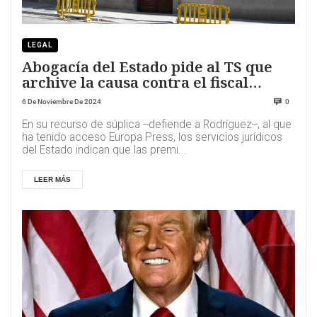
LEGAL
Abogacía del Estado pide al TS que
archive la causa contra el fiscal
general
6 De Noviembre De 2024
0
En su recurso de súplica --defiende a Rodríguez--, al que
ha tenido acceso Europa Press, los servicios jurídicos
del Estado indican que las premi...
LEER MÁS