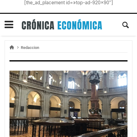
[the_ad_placement id=»top-ad-920×90″]
Redaccion