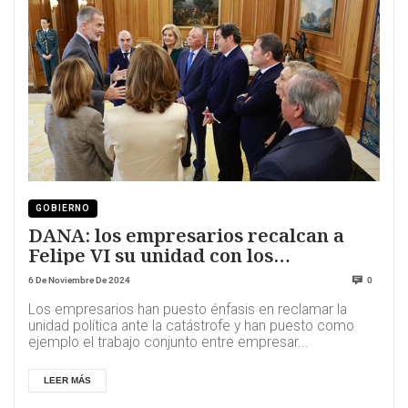
GOBIERNO
DANA: los empresarios recalcan a
Felipe VI su unidad con los
trabajadores
6 De Noviembre De 2024
0
Los empresarios han puesto énfasis en reclamar la
unidad política ante la catástrofe y han puesto como
ejemplo el trabajo conjunto entre empresar...
LEER MÁS