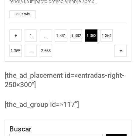
tendrá un impacto potencial sobre aprox...
LEER MÁS
1
…
1.361
1.362
1.363
1.364
1.365
…
2.663
[the_ad_placement id=»entradas-right-
250×300″]
[the_ad_group id=»117″]
Buscar