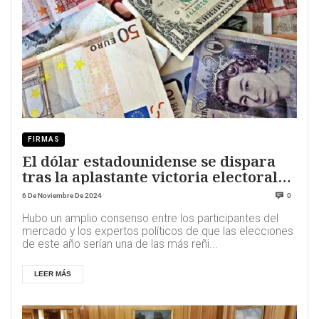
FIRMAS
El dólar estadounidense se dispara
tras la aplastante victoria electoral
de Trump
6 De Noviembre De 2024
0
Hubo un amplio consenso entre los participantes del
mercado y los expertos políticos de que las elecciones
de este año serían una de las más reñi...
LEER MÁS