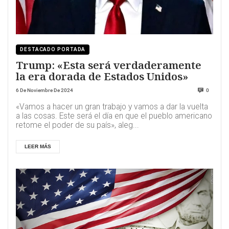
DESTACADO PORTADA
Trump: «Esta será verdaderamente
la era dorada de Estados Unidos»
6 De Noviembre De 2024
0
«Vamos a hacer un gran trabajo y vamos a dar la vuelta
a las cosas. Este será el día en que el pueblo americano
retome el poder de su país», aleg...
LEER MÁS