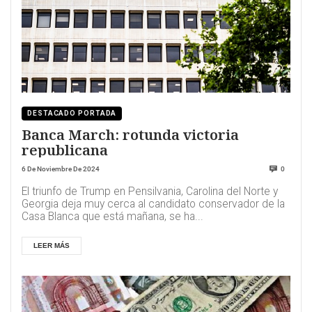
DESTACADO PORTADA
Banca March: rotunda victoria
republicana
6 De Noviembre De 2024
0
El triunfo de Trump en Pensilvania, Carolina del Norte y
Georgia deja muy cerca al candidato conservador de la
Casa Blanca que está mañana, se ha...
LEER MÁS