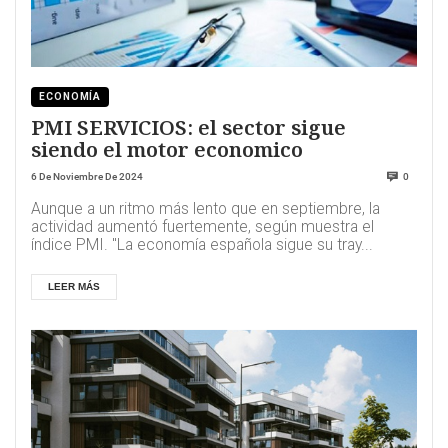
ECONOMÍA
PMI SERVICIOS: el sector sigue
siendo el motor economico
6 De Noviembre De 2024
0
Aunque a un ritmo más lento que en septiembre, la
actividad aumentó fuertemente, según muestra el
índice PMI. "La economía española sigue su tray...
LEER MÁS