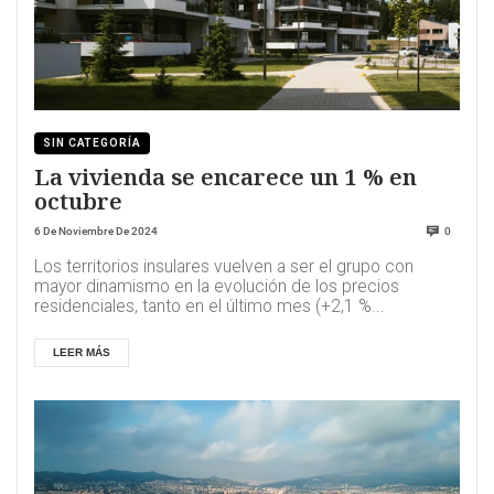
SIN CATEGORÍA
La vivienda se encarece un 1 % en
octubre
6 De Noviembre De 2024
0
Los territorios insulares vuelven a ser el grupo con
mayor dinamismo en la evolución de los precios
residenciales, tanto en el último mes (+2,1 %...
LEER MÁS