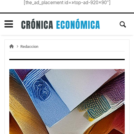
[the_ad_placement id=»top-ad-920×90″]
Redaccion