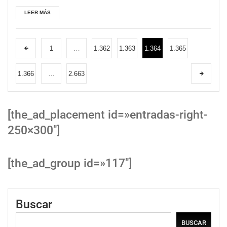
LEER MÁS
1
…
1.362
1.363
1.364
1.365
1.366
…
2.663
[the_ad_placement id=»entradas-right-
250×300″]
[the_ad_group id=»117″]
Buscar
BUSCAR