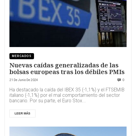
MERCADOS
Nuevas caídas generalizadas de las
bolsas europeas tras los débiles PMIs
21 De Junio De 2024
0
Ha destacado la caída del IBEX 35 (-1,1%) y el FTSEMIB
italiano (-1,1%) por el mal comportamiento del sector
bancario. Por su parte, el Euro Stox...
LEER MÁS