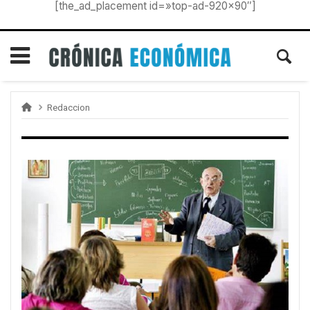
[the_ad_placement id=»top-ad-920×90″]
Redaccion