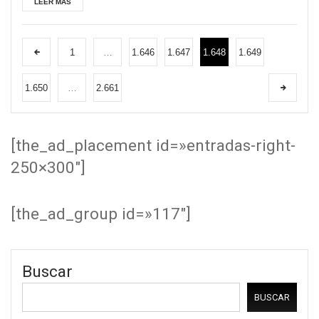
LEER MÁS
1
…
1.646
1.647
1.648
1.649
1.650
…
2.661
[the_ad_placement id=»entradas-right-
250×300″]
[the_ad_group id=»117″]
Buscar
BUSCAR