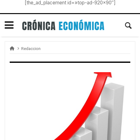
[the_ad_placement id=»top-ad-920×90″]
Redaccion