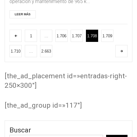
operación y mantenimiento de 965 k...
LEER MÁS
1
…
1.706
1.707
1.708
1.709
1.710
…
2.663
[the_ad_placement id=»entradas-right-
250×300″]
[the_ad_group id=»117″]
Buscar