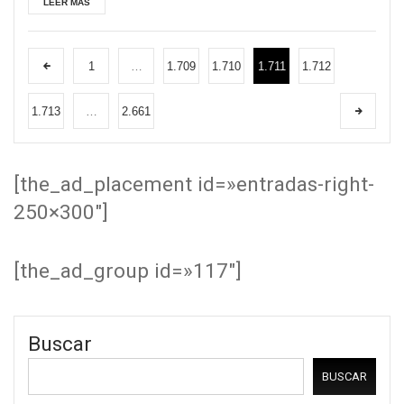
LEER MÁS
1
…
1.709
1.710
1.711
1.712
1.713
…
2.661
[the_ad_placement id=»entradas-right-
250×300″]
[the_ad_group id=»117″]
Buscar
BUSCAR