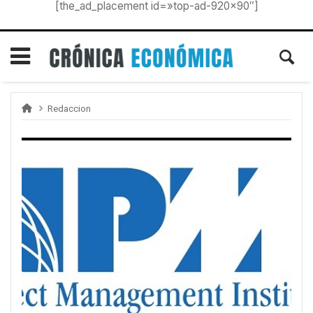
[the_ad_placement id=»top-ad-920×90″]
Redaccion