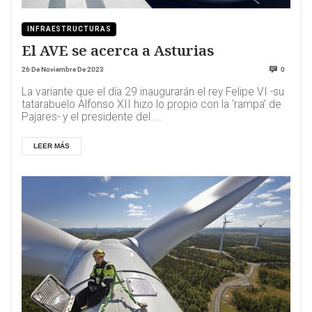
INFRAESTRUCTURAS
El AVE se acerca a Asturias
26 De Noviembre De 2023
0
La variante que el día 29 inaugurarán el rey Felipe VI -su
tatarabuelo Alfonso XII hizo lo propio con la 'rampa' de
Pajares- y el presidente del ...
LEER MÁS