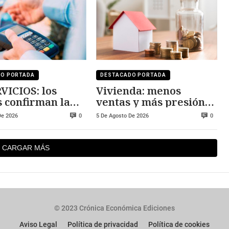
DO PORTADA
DESTACADO PORTADA
VICIOS: los
Vivienda: menos
s confirman la
ventas y más presión
sión
sobre los precios
De 2026
5 De Agosto De 2026
0
0
CARGAR MÁS
© 2023 Crónica Económica Ediciones
Aviso Legal
Política de privacidad
Política de cookies