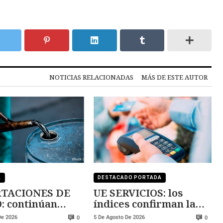
NOTICIAS RELACIONADAS
MÁS DE ESTE AUTOR
A
DESTACADO PORTADA
TACIONES DE
UE SERVICIOS: los
: continúan
índices confirman la
ndo
expansión
De 2026
5 De Agosto De 2026
0
0