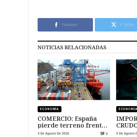
Facebook
X Twitter
NOTICIAS RELACIONADAS
ECONOMÍA
ECONOMÍ
COMERCIO: España
IMPOR
pierde terreno frente
CRUDO
a Marruecos
crecie
5 De Agosto De 2026
5 De Agosto 
0