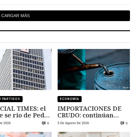
CARGAR MÁS
Y PARTIDOS
ECONOMÍA
CIAL TIMES: el
IMPORTACIONES DE
e se rio de Pedro
CRUDO: continúan
ez
creciendo
De 2026
5 De Agosto De 2026
0
0