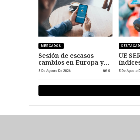
MERCADOS
DESTACA
Sesión de escasos
UE SER
cambios en Europa y
índice
Wall Street
expan
5 De Agosto De 2026
5 De Agosto 
0