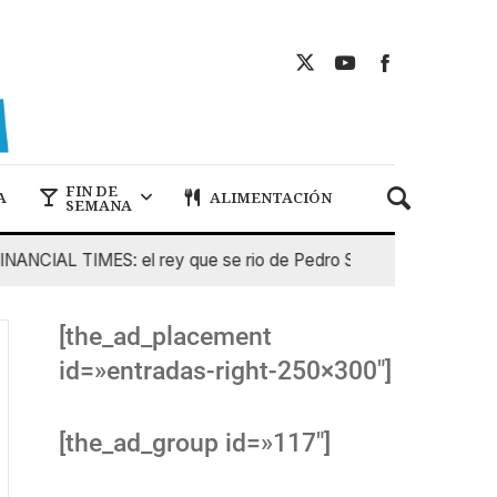
FIN DE
A
ALIMENTACIÓN
SEMANA
CIAL TIMES: el rey que se rio de Pedro Sanchez
5 De Agos
[the_ad_placement
id=»entradas-right-250×300″]
[the_ad_group id=»117″]