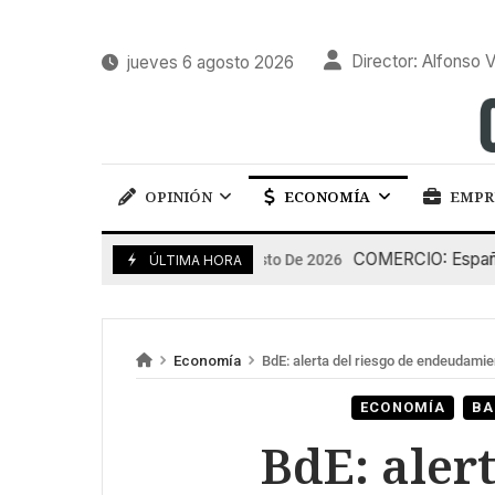
Director: Alfonso V
jueves 6 agosto 2026
OPINIÓN
ECONOMÍA
EMPR
COMERCIO: España pier
5 De Agosto De 2026
ÚLTIMA HORA
Economía
BdE: alerta del riesgo de endeudami
ECONOMÍA
BA
BdE: alert