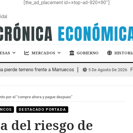
[the_ad_placement id=»top-ad-920×90″]
idal
ESAS
MERCADOS
GOBIERNO
HISTORI
de terreno frente a Marruecos
FINAN
5 De Agosto De 2026
ento por el “compre ahora y pague despues”
NCOS
DESTACADO PORTADA
a del riesgo de