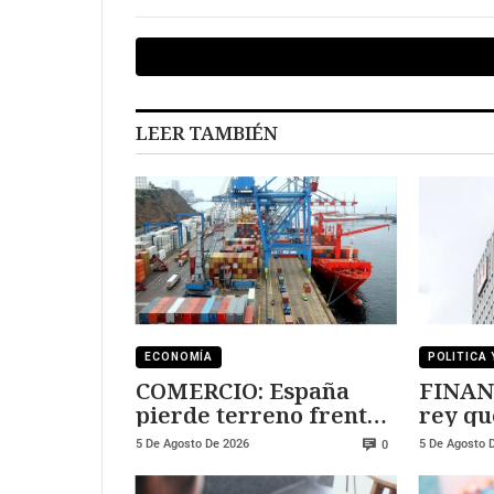
LEER TAMBIÉN
ECONOMÍA
POLITICA 
COMERCIO: España
FINAN
pierde terreno frente
rey qu
a Marruecos
Sanch
5 De Agosto De 2026
5 De Agosto 
0