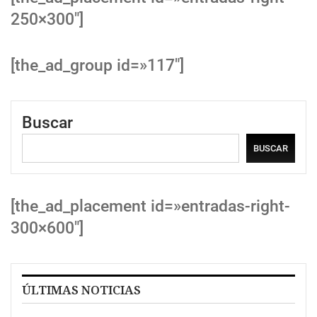
250×300″]
[the_ad_group id=»117″]
Buscar
BUSCAR
[the_ad_placement id=»entradas-right-
300×600″]
ÚLTIMAS NOTICIAS