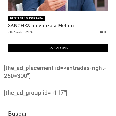
DESTACADO PORTADA
SANCHEZ amenaza a Meloni
7 De Agosto De 2026
0
CARGAR MÁS
[the_ad_placement id=»entradas-right-
250×300″]
[the_ad_group id=»117″]
Buscar