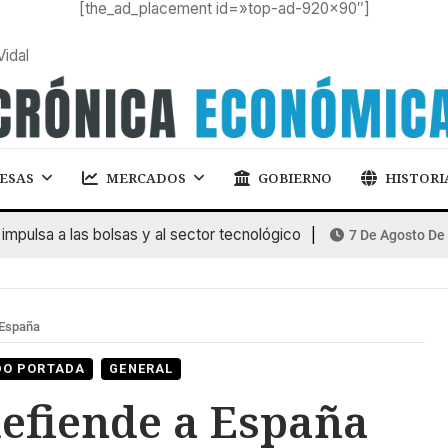
[the_ad_placement id=»top-ad-920×90″]
Vidal
ESAS
MERCADOS
GOBIERNO
HISTORI
lsa a las bolsas y al sector tecnológico
7 De Agosto De 202
España
DO PORTADA
GENERAL
efiende a España