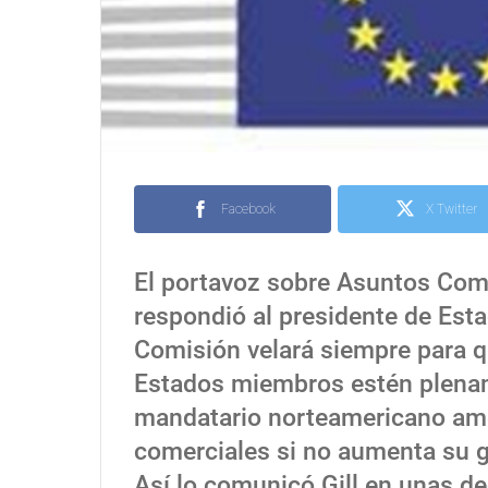
Facebook
X Twitter
El portavoz sobre Asuntos Comer
respondió al presidente de Est
Comisión velará siempre para qu
Estados miembros estén plenam
mandatario norteamericano ame
comerciales si no aumenta su g
Así lo comunicó Gill en unas de