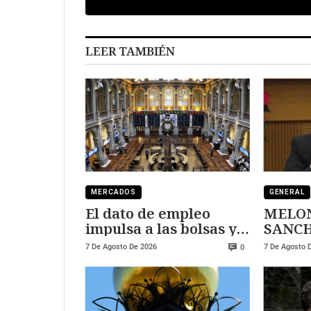
LEER TAMBIÉN
MERCADOS
GENERAL
El dato de empleo
MELON
impulsa a las bolsas y
SANCHEZ
al sector tecnológico
DURE
7 De Agosto De 2026
7 De Agosto 
0