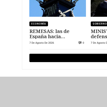
ECONOMÍA
GOBIERNO
REMESAS: las de
MINIS
España hacia
defens
Marruecos se han
7 De Agosto De 2026
7 De Agosto 
0
triplicado