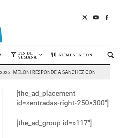
FIN DE
A
ALIMENTACIÓN
SEMANA
MELONI RESPONDE A SANCHEZ CON DUREZA
6
7 De Ag
[the_ad_placement
id=»entradas-right-250×300″]
[the_ad_group id=»117″]