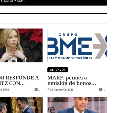
CARGAR MÁS
MERCADOS
I RESPONDE A
MARF: primera
 CON
emisión de bonos
ZA
convertibles
De 2026
7 De Agosto De 2026
0
0