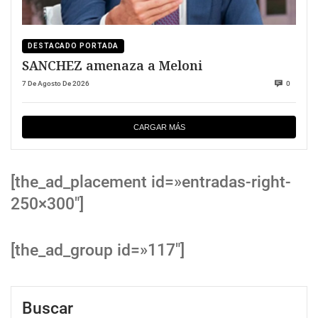
DESTACADO PORTADA
SANCHEZ amenaza a Meloni
7 De Agosto De 2026
0
CARGAR MÁS
[the_ad_placement id=»entradas-right-
250×300″]
[the_ad_group id=»117″]
Buscar