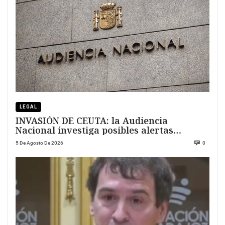
LEGAL
INVASIÓN DE CEUTA: la Audiencia
Nacional investiga posibles alertas
previas
5 De Agosto De 2026
0