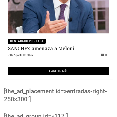
DESTACADO PORTADA
SANCHEZ amenaza a Meloni
7 De Agosto De 2026
0
CARGAR MÁS
[the_ad_placement id=»entradas-right-
250×300″]
[the_ad_group id=»117″]