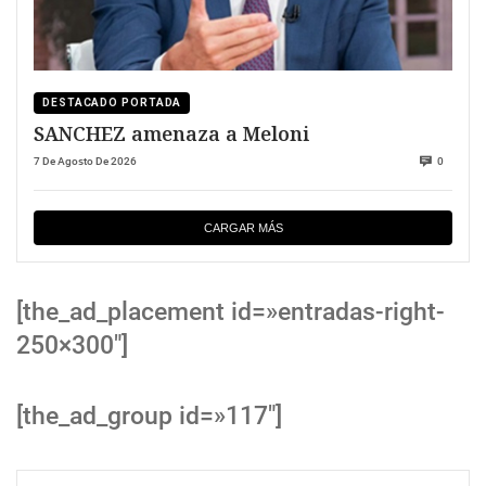
DESTACADO PORTADA
SANCHEZ amenaza a Meloni
7 De Agosto De 2026
0
CARGAR MÁS
[the_ad_placement id=»entradas-right-
250×300″]
[the_ad_group id=»117″]