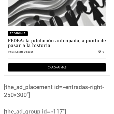
ECONOMÍA
FEDEA: la jubilación anticipada, a punto de
pasar a la historia
10 De Agosto De 2026
0
CARGAR MÁS
[the_ad_placement id=»entradas-right-
250×300″]
[the_ad_group id=»117″]