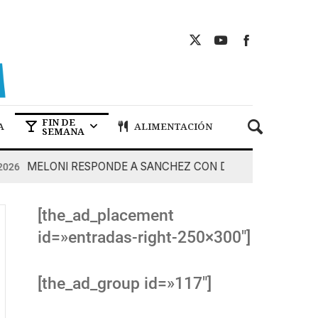
FIN DE
A
ALIMENTACIÓN
SEMANA
MELONI RESPONDE A SANCHEZ CON DUREZA
7 De Agos
[the_ad_placement
id=»entradas-right-250×300″]
[the_ad_group id=»117″]