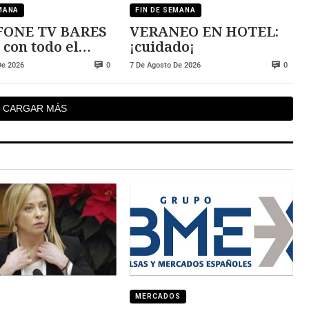
EMANA
FIN DE SEMANA
ONE TV BARES
VERANEO EN HOTEL:
 con todo el
¡cuidado¡
De 2026
7 De Agosto De 2026
0
0
CARGAR MÁS
MERCADOS