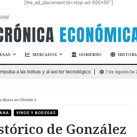
[the_ad_placement id=»top-ad-920×90″]
Vidal
ESAS
MERCADOS
GOBIERNO
HISTORI
a a las bolsas y al sector tecnológico
7 De Agosto De 2026
z Byass en Christie´s
MANA
VINOS Y BODEGAS
istórico de González