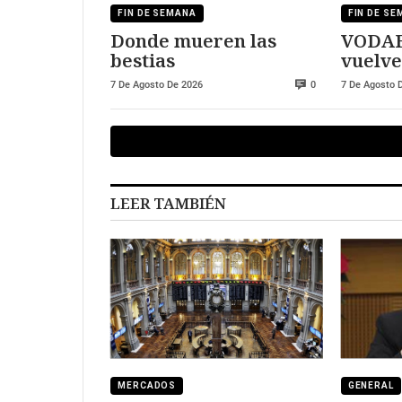
FIN DE SEMANA
FIN DE S
Donde mueren las
VODAF
bestias
vuelve
futbol
7 De Agosto De 2026
7 De Agosto 
0
LEER TAMBIÉN
MERCADOS
GENERAL