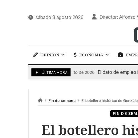
Director: Alfonso 
sábado 8 agosto 2026
OPINIÓN
ECONOMÍA
EMPR
El dato de empleo impuls
7 De Agosto De 2026
ÚLTIMA HORA
Fin de semana
El botellero histórico de Gonzále
FIN DE SE
El botellero h